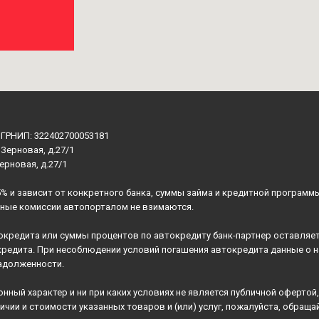
ОГРНИП: 322402700053181
 Зерновая, д.27/1
Зерновая, д.27/1
5% и зависит от конкретного банка, суммы займа и кредитной программ
ьные комиссии автопорталом не взимаются.
окредита или суммы процентов по автокредиту банк-партнер оставляет
кредита. При несоблюдении условий погашения автокредита данные о 
адолженности.
ный характер и ни при каких условиях не является публичной оферто
ичии и стоимости указанных товаров и (или) услуг, пожалуйста, обращ