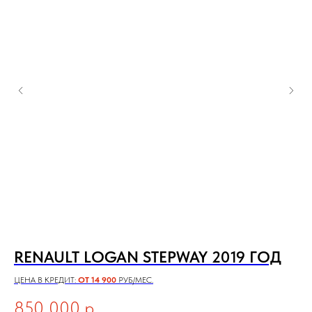
I
RENAULT LOGAN STEPWAY 2019 ГОД
V
2
ЦЕНА В КРЕДИТ:
ОТ 14 900
РУБ/МЕС.
ЦЕН
850 000
р.