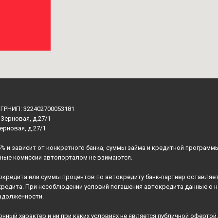
ОГРНИП: 322402700053181
 Зерновая, д.27/1
Зерновая, д.27/1
5% и зависит от конкретного банка, суммы займа и кредитной программ
ьные комиссии автопорталом не взимаются.
окредита или суммы процентов по автокредиту банк-партнер оставляет
кредита. При несоблюдении условий погашения автокредита данные о 
адолженности.
ный характер и ни при каких условиях не является публичной оферто