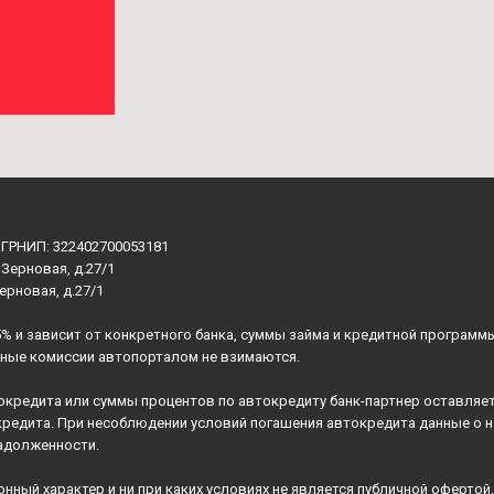
ОГРНИП: 322402700053181
 Зерновая, д.27/1
Зерновая, д.27/1
5% и зависит от конкретного банка, суммы займа и кредитной программ
ьные комиссии автопорталом не взимаются.
окредита или суммы процентов по автокредиту банк-партнер оставляет
кредита. При несоблюдении условий погашения автокредита данные о 
адолженности.
ный характер и ни при каких условиях не является публичной оферто