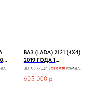
A
ВАЗ (LADA) 2121 (4X4)
0
2019 ГОДА 1
ПОКОЛЕНИЕ
МЕС.
ЦЕНА В КРЕДИТ:
ОТ 8 038
РУБ/МЕС.
[РЕСТАЙЛИНГ] (2020)
605 000
р.