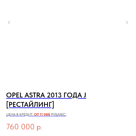
OPEL ASTRA 2013 ГОДА J
L
[РЕСТАЙЛИНГ]
ЦЕН
ЦЕНА В КРЕДИТ:
ОТ 11 088
РУБ/МЕС.
1
760 000
р.