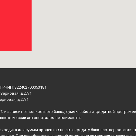
ОГРНИП: 322402700053181
 Зерновая, д.27/1
Зерновая, д.27/1
5% и зависит от конкретного банка, суммы займа и кредитной программ
ьные комиссии автопорталом не взимаются.
окредита или суммы процентов по автокредиту банк-партнер оставляет
кредита. При несоблюдении условий погашения автокредита данные о 