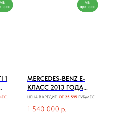
VIN
VIN
оверен
проверен
I 1
MERCEDES-BENZ E-
КЛАСС 2013 ГОДА
W212/S212/C207/A207
МЕС.
ЦЕНА В КРЕДИТ:
ОТ 25 595
РУБ/МЕС.
[РЕСТАЙЛИНГ]
1 540 000
р.