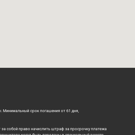
ы. Минимальный срок погашения от 61 дня,
 за собой право начислить штраф за просрочку платежа
нарушителе могут быть переданы в специальный реестр