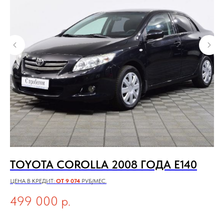
TOYOTA COROLLA 2008 ГОДА E140
C
ЦЕНА В КРЕДИТ:
ОТ 9 074
РУБ/МЕС.
ЦЕН
499 000
р.
5