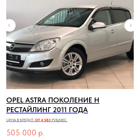
OPEL ASTRA ПОКОЛЕНИЕ H
H
РЕСТАЙЛИНГ 2011 ГОДА
К
ЦЕНА В КРЕДИТ:
ОТ 4 583
РУБ/МЕС.
ЦЕН
505 000
р.
1