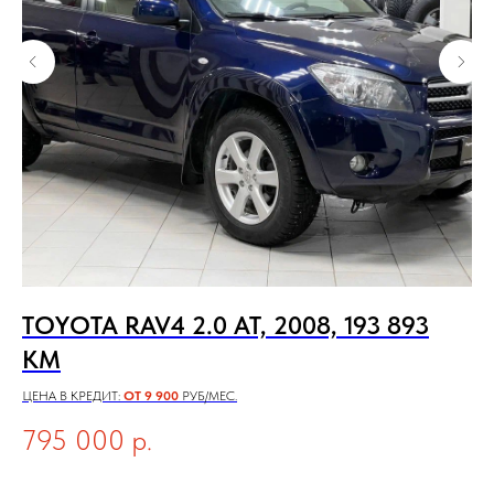
TOYOTA RAV4 2.0 AT, 2008, 193 893
H
КМ
К
ЦЕНА В КРЕДИТ:
ОТ 9 900
РУБ/МЕС.
ЦЕН
795 000
р.
1