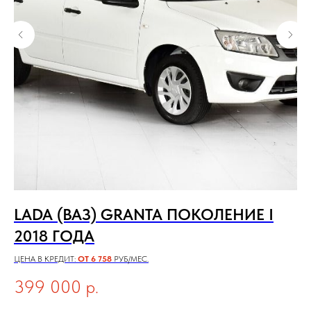
LADA (ВАЗ) GRANTA ПОКОЛЕНИЕ I
C
2018 ГОДА
П
ЦЕНА В КРЕДИТ:
ОТ 6 758
РУБ/МЕС.
ЦЕН
399 000
р.
6