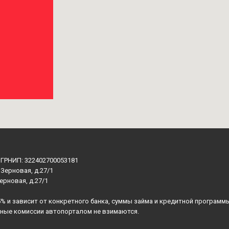
ОГРНИП: 322402700053181
 Зерновая, д.27/1
Зерновая, д.27/1
5% и зависит от конкретного банка, суммы займа и кредитной программ
ьные комиссии автопорталом не взимаются.